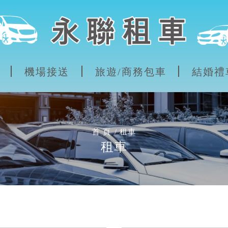
機場接送
旅遊/商務包車
結婚禮
首 頁
租車
租車