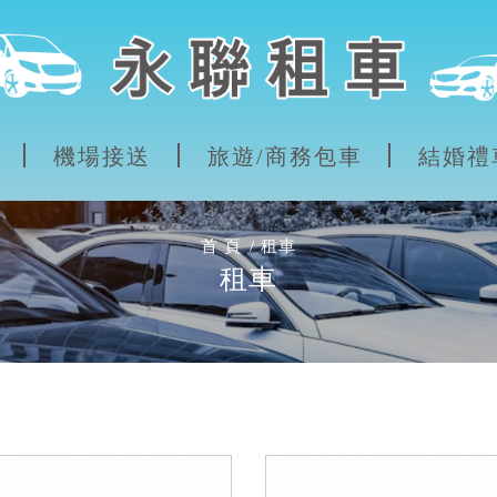
機場接送
旅遊/商務包車
結婚禮
首 頁
租車
租車