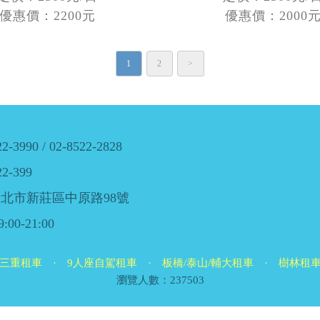
優惠價：2200元
優惠價：2000
1
2
>
22-3990
/
02-8522-2828
22-399
新北市新莊區中原路98號
00-21:00
三重租車
·
9人座自駕租車
·
板橋/泰山/輔大租車
·
樹林租
瀏覽人數：237503