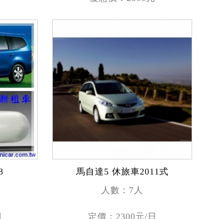
8
馬自達5 休旅車2011式
人數：7人
日
定價：2300元/日